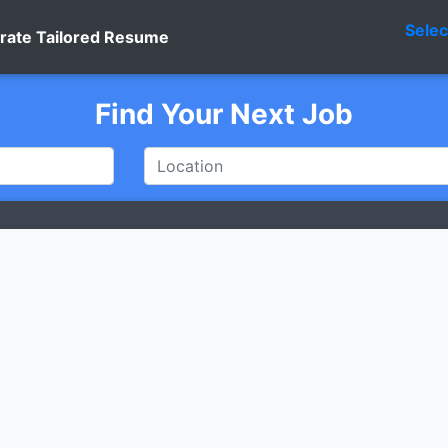
Sele
rate Tailored Resume
Find Your Next Job