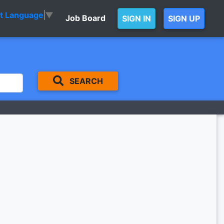
ct Language
▼
Job Board
SIGN IN
SIGN UP
SEARCH