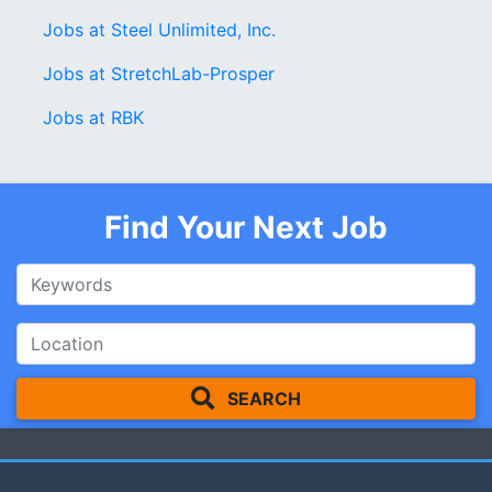
Jobs at Steel Unlimited, Inc.
Jobs at StretchLab-Prosper
Jobs at RBK
Find Your Next Job
SEARCH