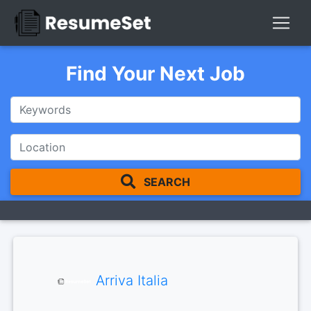
Find Your Next Job
SEARCH
Arriva Italia