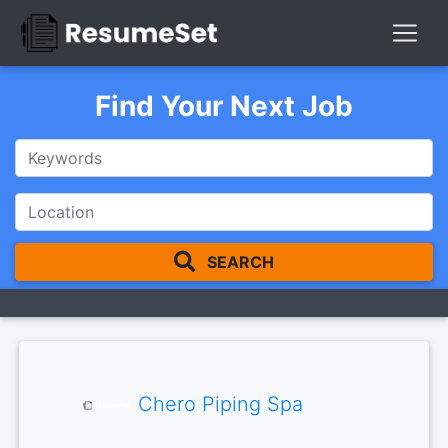
Find Your Next Job
SEARCH
Chero Piping Spa