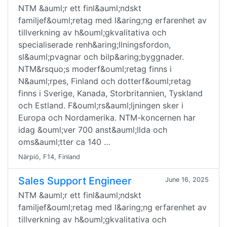
NTM &auml;r ett finl&auml;ndskt
familjef&ouml;retag med l&aring;ng erfarenhet av
tillverkning av h&ouml;gkvalitativa och
specialiserade renh&aring;llningsfordon,
sl&auml;pvagnar och bilp&aring;byggnader.
NTM&rsquo;s moderf&ouml;retag finns i
N&auml;rpes, Finland och dotterf&ouml;retag
finns i Sverige, Kanada, Storbritannien, Tyskland
och Estland. F&ouml;rs&auml;ljningen sker i
Europa och Nordamerika. NTM-koncernen har
idag &ouml;ver 700 anst&auml;llda och
oms&auml;tter ca 140 …
Närpiö, F14, Finland
Sales Support Engineer
June 16, 2025
NTM &auml;r ett finl&auml;ndskt
familjef&ouml;retag med l&aring;ng erfarenhet av
tillverkning av h&ouml;gkvalitativa och