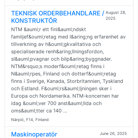
TEKNISK ORDERBEHANDLARE /
August 28,
2025
KONSTRUKTÖR
NTM &auml;r ett finl&auml;ndskt
familjef&ouml;retag med l&aring;ng erfarenhet av
tillverkning av h&ouml;gkvalitativa och
specialiserade renh&aring;llningsfordon,
sl&auml;pvagnar och bilp&aring;byggnader.
NTM&rsquo;s moderf&ouml;retag finns i
N&auml;rpes, Finland och dotterf&ouml;retag
finns i Sverige, Kanada, Storbritannien, Tyskland
och Estland. F&ouml;rs&auml;ljningen sker i
Europa och Nordamerika. NTM-koncernen har
idag &ouml;ver 700 anst&auml;llda och
oms&auml;tter ca 140 …
Närpiö, F14, Finland
Maskinoperatör
June 26, 2025