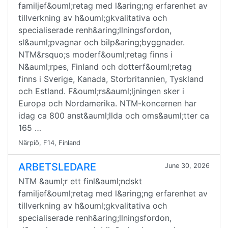
familjef&ouml;retag med l&aring;ng erfarenhet av
tillverkning av h&ouml;gkvalitativa och
specialiserade renh&aring;llningsfordon,
sl&auml;pvagnar och bilp&aring;byggnader.
NTM&rsquo;s moderf&ouml;retag finns i
N&auml;rpes, Finland och dotterf&ouml;retag
finns i Sverige, Kanada, Storbritannien, Tyskland
och Estland. F&ouml;rs&auml;ljningen sker i
Europa och Nordamerika. NTM-koncernen har
idag ca 800 anst&auml;llda och oms&auml;tter ca
165 …
Närpiö, F14, Finland
ARBETSLEDARE
June 30, 2026
NTM &auml;r ett finl&auml;ndskt
familjef&ouml;retag med l&aring;ng erfarenhet av
tillverkning av h&ouml;gkvalitativa och
specialiserade renh&aring;llningsfordon,