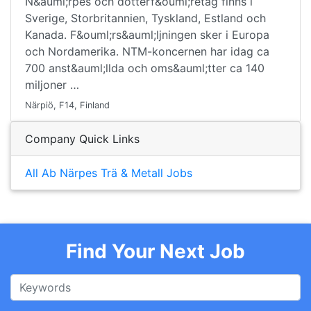
N&auml;rpes och dotterf&ouml;retag finns i
Sverige, Storbritannien, Tyskland, Estland och
Kanada. F&ouml;rs&auml;ljningen sker i Europa
och Nordamerika. NTM-koncernen har idag ca
700 anst&auml;llda och oms&auml;tter ca 140
miljoner …
Närpiö, F14, Finland
Company Quick Links
All Ab Närpes Trä & Metall Jobs
Find Your Next Job