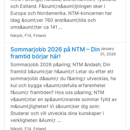
och Estland. F&ouml;rs&auml;ljningen sker i
Europa och Nordamerika. NTM-koncernen har
idag &ouml;ver 760 anst&auml;llda och
oms&auml;tter ca 141 …
Närpiö, F14, Finland
Sommarjobb 2026 på NTM – Din
January
01, 2026
framtid börjar här!
Sommarjobb 2026 p&aring; NTM &ndash; Din
framtid b&ouml;rjar h&auml;r! Letar du efter ett
sommarjobb d&auml;r du f&aring;r utvecklas, ha
kul och bygga v&auml;rdefulla erfarenheter
f&ouml;r framtiden? Hos oss p&aring; NTM
v&auml;ntar en sp&auml;nnande sommar fylld av
m&ouml;jligheter! Vi s&ouml;ker dig som:
Studerar och vill utveckla dina kunskaper i
verkligheten &Auml;r …
Närpiö, F14, Finland