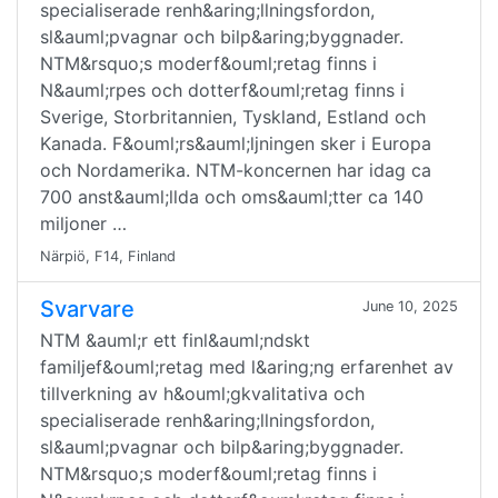
specialiserade renh&aring;llningsfordon,
sl&auml;pvagnar och bilp&aring;byggnader.
NTM&rsquo;s moderf&ouml;retag finns i
N&auml;rpes och dotterf&ouml;retag finns i
Sverige, Storbritannien, Tyskland, Estland och
Kanada. F&ouml;rs&auml;ljningen sker i Europa
och Nordamerika. NTM-koncernen har idag ca
700 anst&auml;llda och oms&auml;tter ca 140
miljoner …
Närpiö, F14, Finland
Svarvare
June 10, 2025
NTM &auml;r ett finl&auml;ndskt
familjef&ouml;retag med l&aring;ng erfarenhet av
tillverkning av h&ouml;gkvalitativa och
specialiserade renh&aring;llningsfordon,
sl&auml;pvagnar och bilp&aring;byggnader.
NTM&rsquo;s moderf&ouml;retag finns i