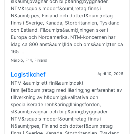
sl&auml;pvagnar och bilp&aring;byggnader.
NTM&rsquo;s moderf&ouml;retag finns i
N&auml;rpes, Finland och dotterf&ouml;retag
finns i Sverige, Kanada, Storbritannien, Tyskland
och Estland. F&ouml;rs&auml;ljningen sker i
Europa och Nordamerika. NTM-koncernen har
idag ca 800 anst&auml;llda och oms&auml;tter ca
165 …
Närpiö, F14, Finland
Logistikchef
April 10, 2026
NTM &auml;r ett finl&auml;ndskt
familjef&ouml;retag med l&aring;ng erfarenhet av
tillverkning av h&ouml;gkvalitativa och
specialiserade renh&aring;llningsfordon,
sl&auml;pvagnar och bilp&aring;byggnader.
NTM&rsquo;s moderf&ouml;retag finns i
N&auml;rpes, Finland och dotterf&ouml;retag
finns i Sverige, Kanada, Storbritannien, Tyskland