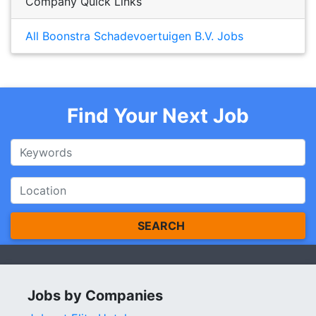
Company Quick Links
All Boonstra Schadevoertuigen B.V. Jobs
Find Your Next Job
SEARCH
Jobs by Companies