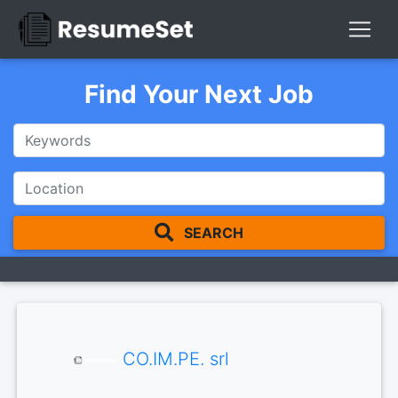
Find Your Next Job
SEARCH
CO.IM.PE. srl