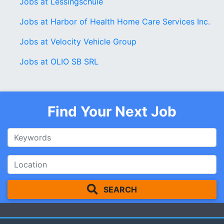
Jobs at Lessingschule
Jobs at Harbor of Health Home Care Services Inc.
Jobs at Velocity Vehicle Group
Jobs at OLIO SB SRL
Find Your Next Job
SEARCH