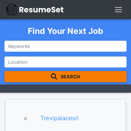
Find Your Next Job
SEARCH
Trevipalacesrl