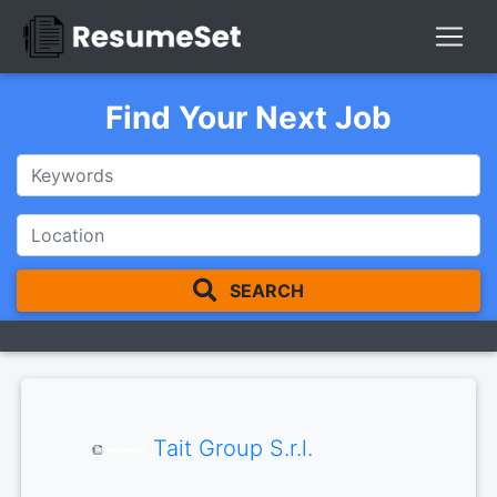
Find Your Next Job
SEARCH
Tait Group S.r.l.