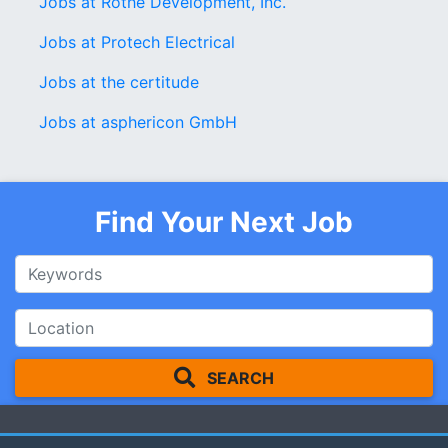
Jobs at Rothe Development, Inc.
Jobs at Protech Electrical
Jobs at the certitude
Jobs at asphericon GmbH
Find Your Next Job
SEARCH