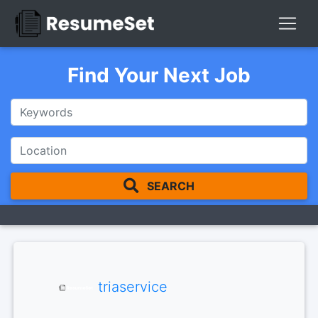
Find Your Next Job
SEARCH
triaservice