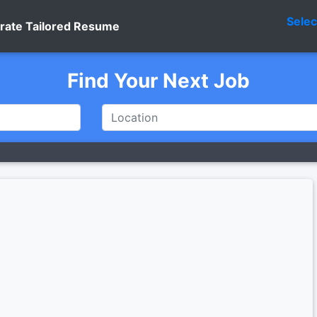
Sele
rate Tailored Resume
Find Your Next Job