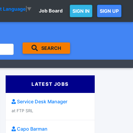
ct Language
▼
Job Board
SIGN IN
SIGN UP
SEARCH
LATEST JOBS
Service Desk Manager
at FTP SRL
Capo Barman