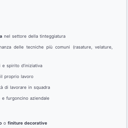
za
nel settore della tinteggiatura
nza delle tecniche più comuni (rasature, velature,
 e spirito d’iniziativa
il proprio lavoro
tà di lavorare in squadra
o e furgoncino aziendale
o
o
finiture decorative