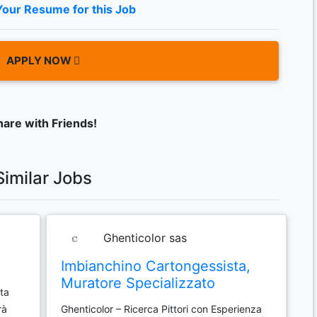
Your Resume for this Job
APPLY NOW
hare with Friends!
Similar Jobs
Ghenticolor sas
Imbianchino Cartongessista,
Muratore Specializzato
ta
rà
Ghenticolor – Ricerca Pittori con Esperienza