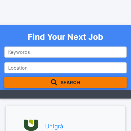
Find Your Next Job
SEARCH
Unigrà