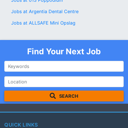
Jobs at 013 Poppodium
Jobs at Argentia Dental Centre
Jobs at ALLSAFE Mini Opslag
Find Your Next Job
SEARCH
QUICK LINKS