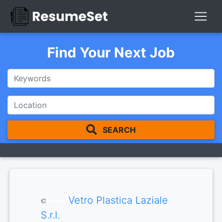
Find Your Next Job
SEARCH
Vetro Plastica Laziale
S.r.l.