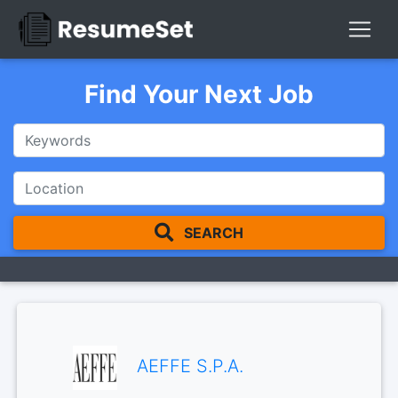
Find Your Next Job
SEARCH
AEFFE S.P.A.