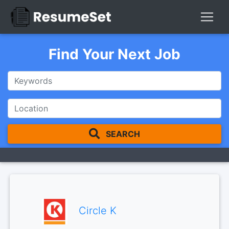
Find Your Next Job
SEARCH
Circle K