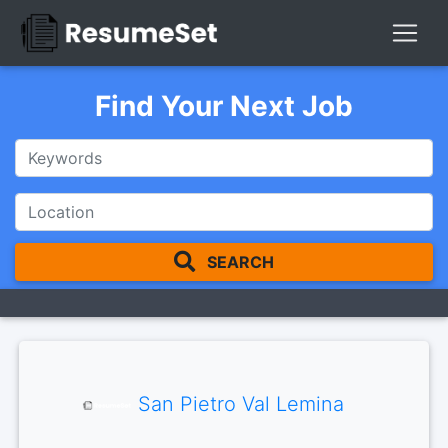
Find Your Next Job
SEARCH
San Pietro Val Lemina